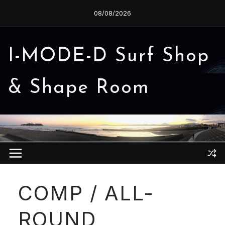
コ
08/08/2026
ン
テ
ン
I-MODE-D Surf Shop
ツ
へ
& Shape Room
ス
キ
ッ
プ
COMP / ALL-
ROUND