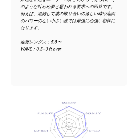
のような叶わぬ夢と思われる要求への回答です。
例えば、混雑して波の取り合いの激しい時や湘南
のパワーのない小さい波では最強に心強い相棒に
なります。
推奨レングス：5.8 〜
WAVE：0.5 - 3 ft over