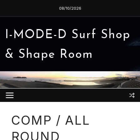
コ
08/10/2026
ン
テ
ン
I-MODE-D Surf Shop
ツ
へ
& Shape Room
ス
キ
ッ
プ
COMP / ALL
ROUND