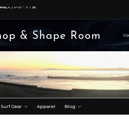
韋駄天 ) レポート / 第
FER レポート。
りできます♪
hop & Shape Room
Co
ーが早いです！( 理由
Surf Gear
Apparel
Blog