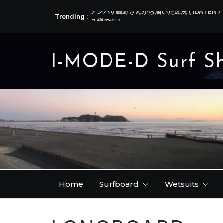
コ
Trending :
アンバサ磯野さんから届いた近況 ( IDATEN / 
ン
３弾です！
テ
独り言 ( 昔話 )。
リーフブレイクを満喫した横澤さんの JENNI
ン
今ならご希望のテンプレートのフィンをお作
I-MODE-D Surf S
ツ
少し時間はかかりますが、今ならクリアーカラ
へ
は本文にて )
ス
キ
ッ
プ
Home
Surfboard
Wetsuits