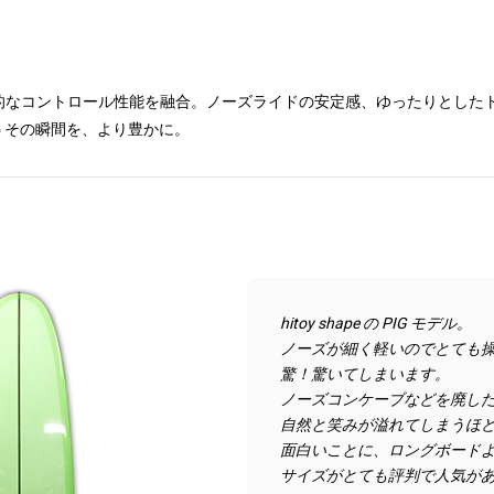
と現代的なコントロール性能を融合。ノーズライドの安定感、ゆったりとし
うその瞬間を、より豊かに。
hitoy shape の PIG モデル。
ノーズが細く軽いのでとても
驚！驚いてしまいます。
ノーズコンケーブなどを廃し
自然と笑みが溢れてしまうほ
面白いことに、ロングボードより
サイズがとても評判で人気が