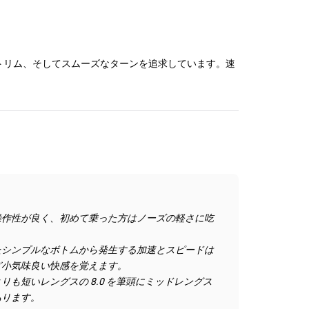
たトリム、そしてスムーズなターンを追求しています。速
操作性が良く、初めて乗った方はノーズの軽さに吃
たシンプルなボトムから発生する加速とスピードは
ど小気味良い快感を覚えます。
も短いレングスの 8.0 を筆頭にミッドレングス
あります。