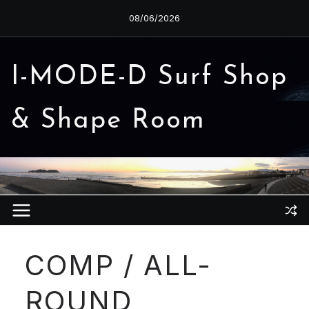
コ
08/06/2026
ン
テ
ン
I-MODE-D Surf Shop
ツ
へ
& Shape Room
ス
キ
ッ
プ
COMP / ALL-
ROUND