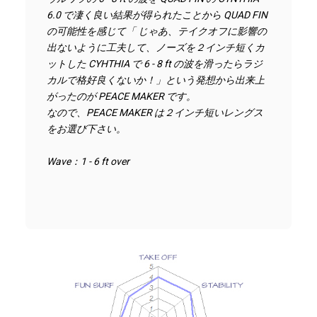
6.0 で凄く良い結果が得られたことから QUAD FIN 
の可能性を感じて「 じゃあ、テイクオフに影響の
出ないように工夫して、ノーズを２インチ短くカ
ットした CYHTHIA で 6 - 8 ft の波を滑ったらラジ
カルで格好良くないか！」という発想から出来上
がったのが PEACE MAKER です。
なので、PEACE MAKER は２インチ短いレングス
をお選び下さい。
Wave：1 - 6 ft over