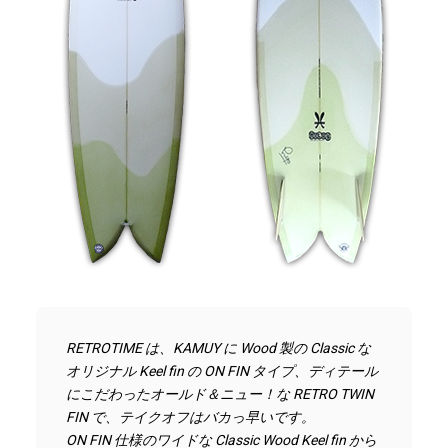
RETROTIME は、KAMUY に Wood 製の Classic な
オリジナル Keel fin の ON FIN タイプ、ディテール
にこだわったオールド＆ニュー！な RETRO TWIN 
FIN で、テイクオフはバカっ早いです。
ON FIN 仕様のワイドな Classic Wood Keel fin から