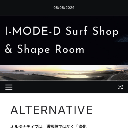
コ
08/08/2026
ン
テ
ン
I-MODE-D Surf Shop
ツ
へ
& Shape Room
ス
キ
ッ
プ
ALTERNATIVE
オルタナティブは、選択肢ではなく「進化」