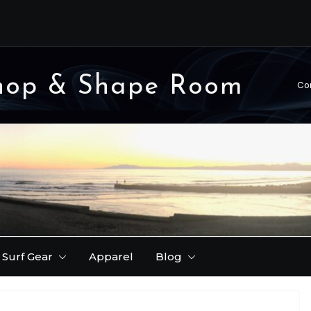
FER レポート。
りできます♪
ーが早いです！( 理由
hop & Shape Room
Co
韋駄天 ) レポート / 第
Surf Gear
Apparel
Blog