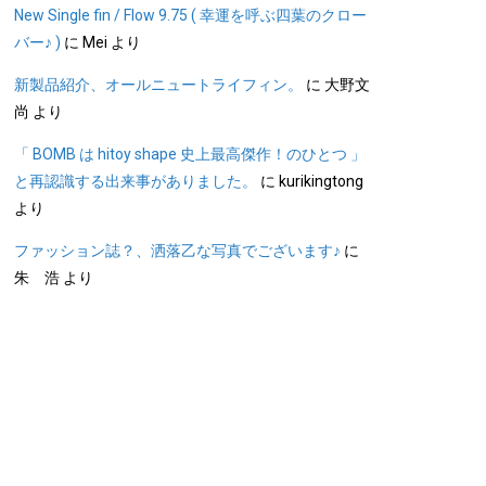
New Single fin / Flow 9.75 ( 幸運を呼ぶ四葉のクロー
バー♪ )
に
Mei
より
新製品紹介、オールニュートライフィン。
に
大野文
尚
より
「 BOMB は hitoy shape 史上最高傑作！のひとつ 」
と再認識する出来事がありました。
に
kurikingtong
より
ファッション誌？、洒落乙な写真でございます♪
に
朱 浩
より