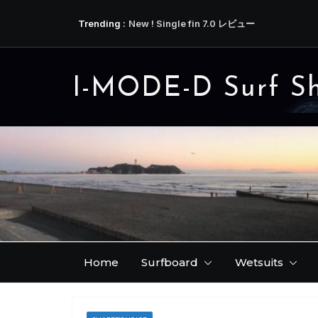
コ
Trending :
New ! Single fin 7.0 レビュー
ン
リーフブレイクを満喫した横澤さんの JENNI
テ
今ならご希望のテンプレートのフィンをお作
少し時間はかかりますが、今ならクリアーカラ
ン
は本文にて )
I-MODE-D Surf S
ツ
アンバサ磯野さんから届いた近況 ( IDATEN / 
へ
３弾です！
ス
キ
ッ
プ
Home
Surfboard
Wetsuits