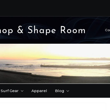
FER レポート。
りできます♪
ーが早いです！( 理由
hop & Shape Room
Co
韋駄天 ) レポート / 第
Surf Gear
Apparel
Blog