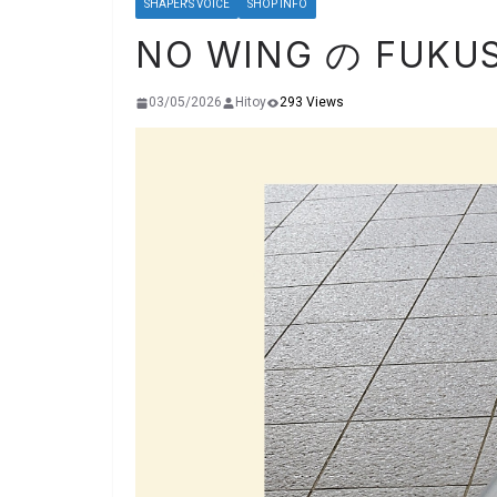
SHAPER'S VOICE
SHOP INFO
NO WING の FUK
03/05/2026
Hitoy
293 Views