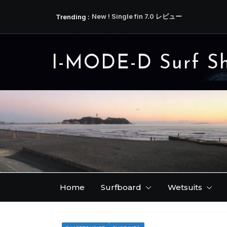
コ
Trending :
New ! Single fin 7.0 レビュー
ン
リーフブレイクを満喫した横澤さんの JENNI
テ
今ならご希望のテンプレートのフィンをお作
少し時間はかかりますが、今ならクリアーカラ
ン
は本文にて )
I-MODE-D Surf S
ツ
アンバサ磯野さんから届いた近況 ( IDATEN / 
へ
３弾です！
ス
キ
ッ
プ
Home
Surfboard
Wetsuits