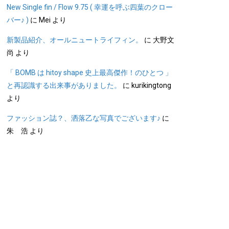
New Single fin / Flow 9.75 ( 幸運を呼ぶ四葉のクロー
バー♪ )
に
Mei
より
新製品紹介、オールニュートライフィン。
に
大野文
尚
より
「 BOMB は hitoy shape 史上最高傑作！のひとつ 」
と再認識する出来事がありました。
に
kurikingtong
より
ファッション誌？、洒落乙な写真でございます♪
に
朱 浩
より