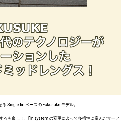
ージさせる Single fin ベースの Fukusuke モデル。
 fin に交換するも良し！、Fin system の変更によって多様性に富んだサーフ