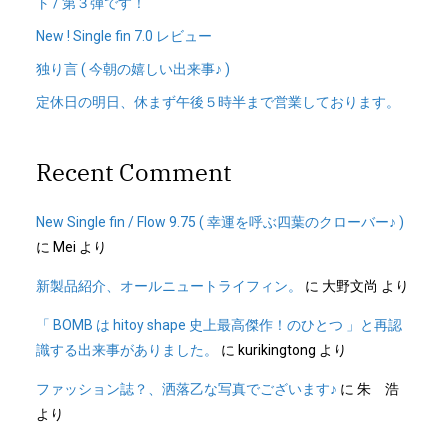
ト / 第３弾です！
New ! Single fin 7.0 レビュー
独り言 ( 今朝の嬉しい出来事♪ )
定休日の明日、休まず午後５時半まで営業しております。
Recent Comment
New Single fin / Flow 9.75 ( 幸運を呼ぶ四葉のクローバー♪ )
に
Mei
より
新製品紹介、オールニュートライフィン。
に
大野文尚
より
「 BOMB は hitoy shape 史上最高傑作！のひとつ 」と再認
識する出来事がありました。
に
kurikingtong
より
ファッション誌？、洒落乙な写真でございます♪
に
朱 浩
より