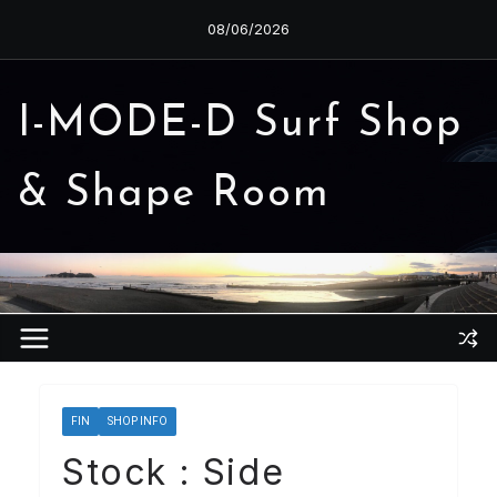
コ
08/06/2026
ン
テ
ン
I-MODE-D Surf Shop
ツ
へ
& Shape Room
ス
キ
ッ
プ
FIN
SHOP INFO
Stock : Side