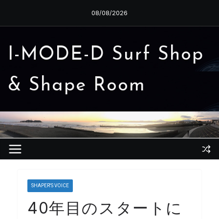
コ
08/08/2026
ン
テ
ン
I-MODE-D Surf Shop
ツ
へ
& Shape Room
ス
キ
ッ
プ
SHAPER'S VOICE
40年目のスタートに