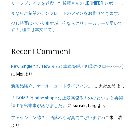
リーフブレイクを満喫した横澤さんの JENNIFER レポート。
今ならご希望のテンプレートのフィンをお作りできます♪
少し時間はかかりますが、今ならクリアーカラーが早いで
す！( 理由は本文にて )
Recent Comment
New Single fin / Flow 9.75 ( 幸運を呼ぶ四葉のクローバー♪ )
に
Mei
より
新製品紹介、オールニュートライフィン。
に
大野文尚
より
「 BOMB は hitoy shape 史上最高傑作！のひとつ 」と再認
識する出来事がありました。
に
kurikingtong
より
ファッション誌？、洒落乙な写真でございます♪
に
朱 浩
より