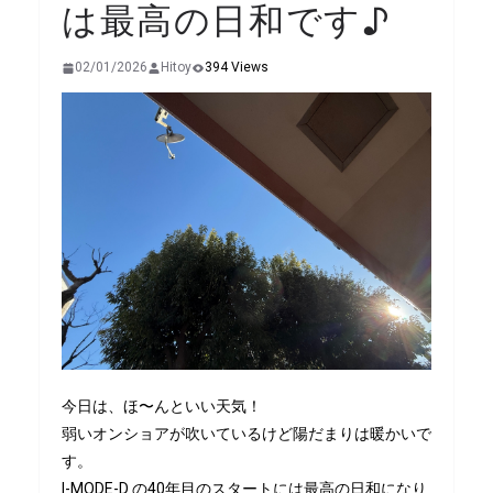
は最高の日和です♪
02/01/2026
Hitoy
394 Views
今日は、ほ〜んといい天気！
弱いオンショアが吹いているけど陽だまりは暖かいで
す。
I-MODE-D の40年目のスタートには最高の日和になり