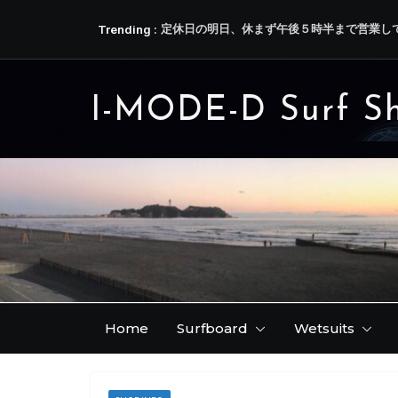
コ
Trending :
定休日の明日、休まず午後５時半まで営業し
ン
少し時間はかかりますが、今ならクリアーカラ
テ
は本文にて )
アンバサ磯野さんから届いた近況 ( IDATEN / 
ン
３弾です！
I-MODE-D Surf S
ツ
New ! Single fin 7.0 レビュー
へ
独り言 ( 今朝の嬉しい出来事♪ )
ス
キ
ッ
プ
Home
Surfboard
Wetsuits