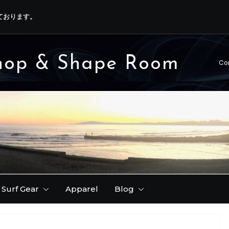
ております。
ーが早いです！( 理由
韋駄天 ) レポート / 第
hop & Shape Room
Co
Surf Gear
Apparel
Blog