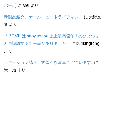
バー♪ )
に
Mei
より
新製品紹介、オールニュートライフィン。
に
大野文
尚
より
「 BOMB は hitoy shape 史上最高傑作！のひとつ 」
と再認識する出来事がありました。
に
kurikingtong
より
ファッション誌？、洒落乙な写真でございます♪
に
朱 浩
より