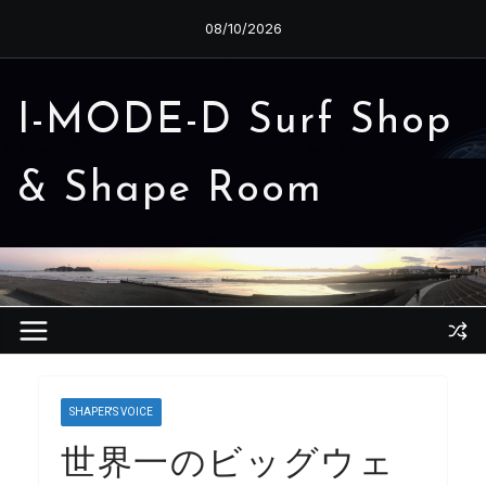
コ
08/10/2026
ン
テ
ン
I-MODE-D Surf Shop
ツ
へ
& Shape Room
ス
キ
ッ
プ
SHAPER'S VOICE
世界一のビッグウェ