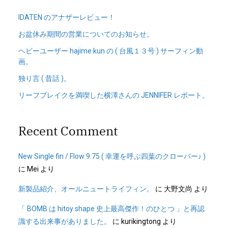
IDATEN のアナザーレビュー！
お盆休み期間の営業についてのお知らせ。
ヘビーユーザー hajime kun の ( 台風１３号 ) サーフィン動
画。
独り言 ( 昔話 )。
リーフブレイクを満喫した横澤さんの JENNIFER レポート。
Recent Comment
New Single fin / Flow 9.75 ( 幸運を呼ぶ四葉のクローバー♪ )
に
Mei
より
新製品紹介、オールニュートライフィン。
に
大野文尚
より
「 BOMB は hitoy shape 史上最高傑作！のひとつ 」と再認
識する出来事がありました。
に
kurikingtong
より