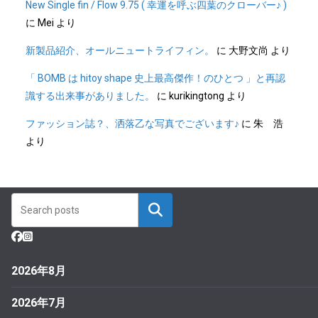
New Single fin / Flow 9.75 ( 幸運を呼ぶ四葉のクローバー♪ )
に
Mei
より
新製品紹介、オールニュートライフィン。
に
大野文尚
より
「 BOMB は hitoy shape 史上最高傑作！のひとつ 」と再認
識する出来事がありました。
に
kurikingtong
より
ファッション誌？、洒落乙な写真でございます♪
に
朱 浩
より
2026年8月
2026年7月