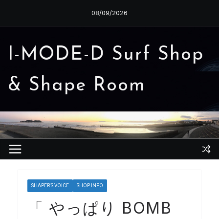
コ
08/09/2026
ン
テ
ン
I-MODE-D Surf Shop
ツ
へ
& Shape Room
ス
キ
ッ
プ
SHAPER'S VOICE
SHOP INFO
「 やっぱり BOMB