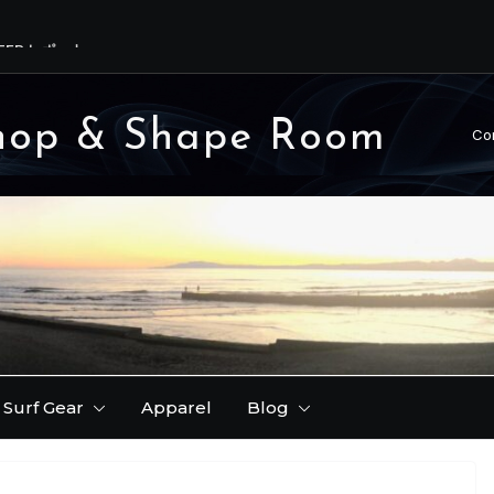
FER レポート。
りできます♪
ーが早いです！( 理由
hop & Shape Room
Co
韋駄天 ) レポート / 第
Surf Gear
Apparel
Blog