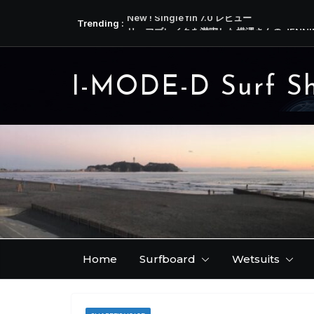
コ
Trending :
New ! Single fin 7.0 レビュー
ン
リーフブレイクを満喫した横澤さんの JENNI
テ
今ならご希望のテンプレートのフィンをお作
少し時間はかかりますが、今ならクリアーカラ
ン
は本文にて )
I-MODE-D Surf S
ツ
アンバサ磯野さんから届いた近況 ( IDATEN / 
へ
３弾です！
ス
キ
ッ
プ
Home
Surfboard
Wetsuits