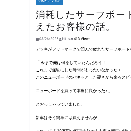
SHAPER'S VOICE
消耗したサーフボー
えたお客様の話。
03/26/2026
Hitoy
413 Views
デッキがフットマークで凹んで疲れたサーフボード
「 今まで俺は何をしていたんだろう！
これまで無駄にした時間がもったいなかった ↓
このニューボードのパキッとした硬さから来るスピ
ニューボードを買って本当に良かった♪ 」
とおっしゃっていました。
新車はそう簡単には買えませんが、