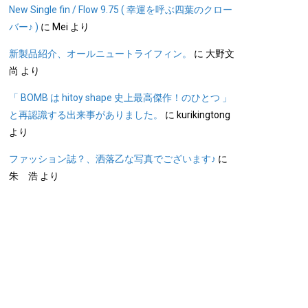
New Single fin / Flow 9.75 ( 幸運を呼ぶ四葉のクロー
バー♪ )
に
Mei
より
新製品紹介、オールニュートライフィン。
に
大野文
尚
より
「 BOMB は hitoy shape 史上最高傑作！のひとつ 」
と再認識する出来事がありました。
に
kurikingtong
より
ファッション誌？、洒落乙な写真でございます♪
に
朱 浩
より