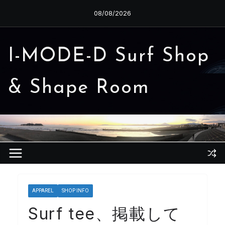
コ
08/08/2026
ン
テ
ン
I-MODE-D Surf Shop
ツ
へ
& Shape Room
ス
キ
ッ
プ
APPAREL
SHOP INFO
Surf tee、掲載して