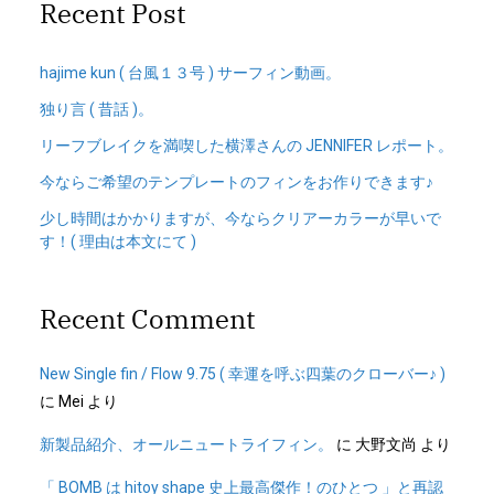
Recent Post
hajime kun ( 台風１３号 ) サーフィン動画。
独り言 ( 昔話 )。
リーフブレイクを満喫した横澤さんの JENNIFER レポート。
今ならご希望のテンプレートのフィンをお作りできます♪
少し時間はかかりますが、今ならクリアーカラーが早いで
す！( 理由は本文にて )
Recent Comment
New Single fin / Flow 9.75 ( 幸運を呼ぶ四葉のクローバー♪ )
に
Mei
より
新製品紹介、オールニュートライフィン。
に
大野文尚
より
「 BOMB は hitoy shape 史上最高傑作！のひとつ 」と再認