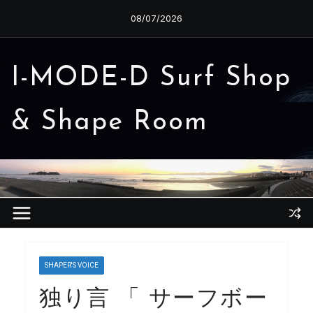
コ
08/07/2026
ン
テ
ン
I-MODE-D Surf Shop
ツ
へ
& Shape Room
ス
キ
ッ
プ
SHAPER'S VOICE
独り言 「 サーフボー