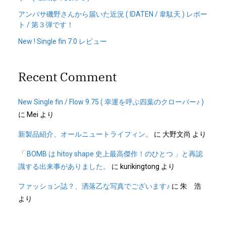
アンバサ磯野さんから届いた近況 ( IDATEN / 韋駄天 ) レポー
ト / 第３弾です！
New ! Single fin 7.0 レビュー
Recent Comment
New Single fin / Flow 9.75 ( 幸運を呼ぶ四葉のクローバー♪ )
に
Mei
より
新製品紹介、オールニュートライフィン。
に
大野文尚
より
「 BOMB は hitoy shape 史上最高傑作！のひとつ 」と再認
識する出来事がありました。
に
kurikingtong
より
ファッション誌？、洒落乙な写真でございます♪
に
朱 浩
より