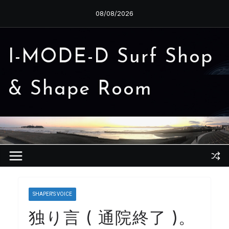
コ
08/08/2026
ン
テ
ン
I-MODE-D Surf Shop
ツ
へ
& Shape Room
ス
キ
ッ
プ
SHAPER'S VOICE
独り言 ( 通院終了 )。