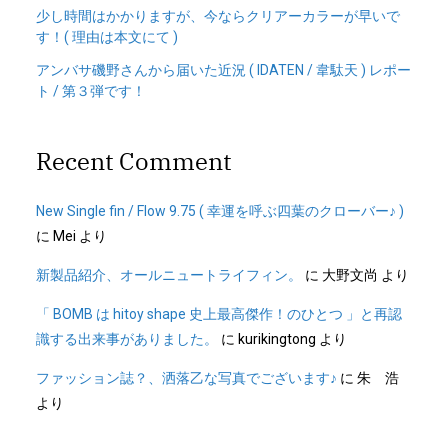
少し時間はかかりますが、今ならクリアーカラーが早いで
す！( 理由は本文にて )
アンバサ磯野さんから届いた近況 ( IDATEN / 韋駄天 ) レポー
ト / 第３弾です！
Recent Comment
New Single fin / Flow 9.75 ( 幸運を呼ぶ四葉のクローバー♪ )
に
Mei
より
新製品紹介、オールニュートライフィン。
に
大野文尚
より
「 BOMB は hitoy shape 史上最高傑作！のひとつ 」と再認
識する出来事がありました。
に
kurikingtong
より
ファッション誌？、洒落乙な写真でございます♪
に
朱 浩
より