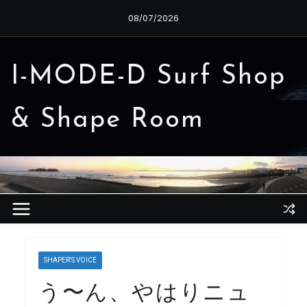
コ
08/07/2026
ン
テ
ン
I-MODE-D Surf Shop
ツ
へ
& Shape Room
ス
キ
ッ
プ
SHAPER'S VOICE
う〜ん、やはりニュ