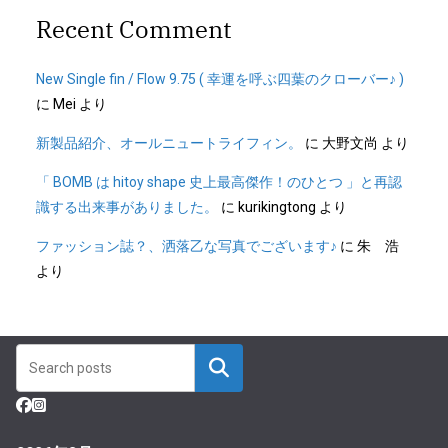
Recent Comment
New Single fin / Flow 9.75 ( 幸運を呼ぶ四葉のクローバー♪ )
に
Mei
より
新製品紹介、オールニュートライフィン。
に
大野文尚
より
「 BOMB は hitoy shape 史上最高傑作！のひとつ 」と再認
識する出来事がありました。
に
kurikingtong
より
ファッション誌？、洒落乙な写真でございます♪
に
朱 浩
より