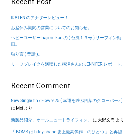
Recent Post
IDATEN のアナザーレビュー！
お盆休み期間の営業についてのお知らせ。
ヘビーユーザー hajime kun の ( 台風１３号 ) サーフィン動
画。
独り言 ( 昔話 )。
リーフブレイクを満喫した横澤さんの JENNIFER レポート。
Recent Comment
New Single fin / Flow 9.75 ( 幸運を呼ぶ四葉のクローバー♪ )
に
Mei
より
新製品紹介、オールニュートライフィン。
に
大野文尚
より
「 BOMB は hitoy shape 史上最高傑作！のひとつ 」と再認