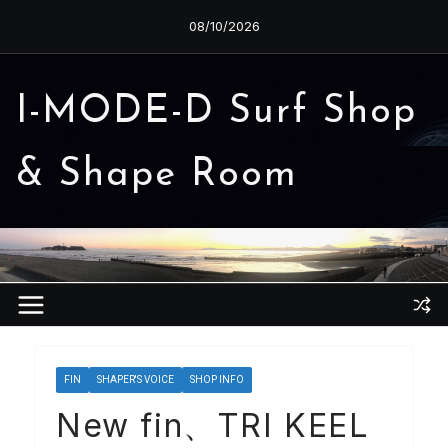
コ
08/10/2026
ン
テ
ン
I-MODE-D Surf Shop
ツ
へ
& Shape Room
ス
キ
ッ
プ
FIN
SHAPER'S VOICE
SHOP INFO
New fin、TRI KEEL