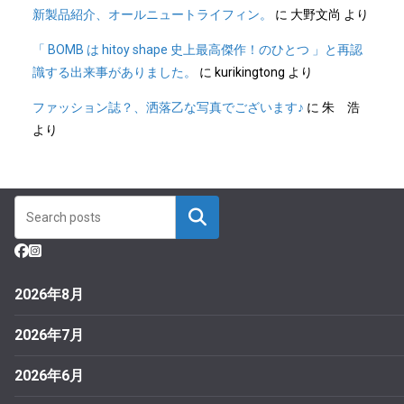
新製品紹介、オールニュートライフィン。
に
大野文尚
より
「 BOMB は hitoy shape 史上最高傑作！のひとつ 」と再認
識する出来事がありました。
に
kurikingtong
より
ファッション誌？、洒落乙な写真でございます♪
に
朱 浩
より
2026年8月
2026年7月
2026年6月