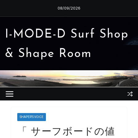
コ
08/09/2026
ン
テ
ン
I-MODE-D Surf Shop
ツ
へ
& Shape Room
ス
キ
ッ
プ
SHAPER'S VOICE
「 サーフボードの値