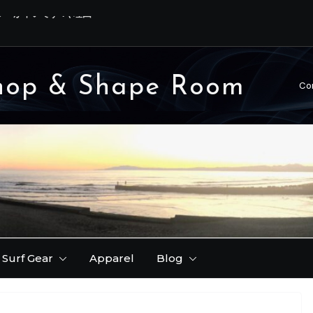
ーが早いです！( 理由
号 ) サーフィン動画。
FER レポート。
hop & Shape Room
Co
りできます♪
Surf Gear
Apparel
Blog