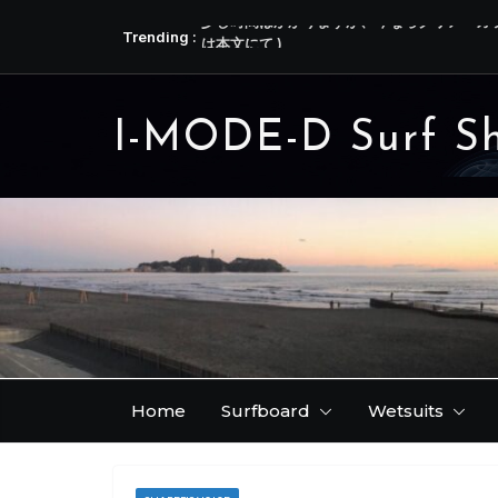
コ
少し時間はかかりますが、今ならクリアーカラ
Trending :
ン
は本文にて )
テ
ヘビーユーザー hajime kun の ( 台風１３
独り言 ( 昔話 )。
ン
リーフブレイクを満喫した横澤さんの JENNI
I-MODE-D Surf S
ツ
今ならご希望のテンプレートのフィンをお作
へ
ス
キ
ッ
プ
Home
Surfboard
Wetsuits