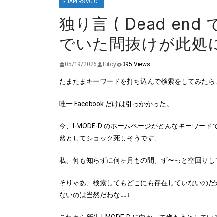
SHAPER'S VOICE
独り言 ( Dead e
でいた間抜けが此処に
05/19/2026
Hitoy
395 Views
たまたまキーワードを打ち込んで検索をしてみたら
唯一 Facebook だけは引っかかった。
今、I-MODE-D のホームページがどんなキーワ
然としてショック死しそうです。
私、何も知らずに何ヶ月もの間、ず〜っと空回りし
そりゃあ、検索してもどこにも存在していないのだ
ないのは当然だわな↓↓↓