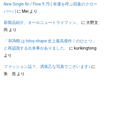
New Single fin / Flow 9.75 ( 幸運を呼ぶ四葉のクロー
バー♪ )
に
Mei
より
新製品紹介、オールニュートライフィン。
に
大野文
尚
より
「 BOMB は hitoy shape 史上最高傑作！のひとつ 」
と再認識する出来事がありました。
に
kurikingtong
より
ファッション誌？、洒落乙な写真でございます♪
に
朱 浩
より