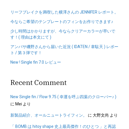
リーフブレイクを満喫した横澤さんの JENNIFER レポート。
今ならご希望のテンプレートのフィンをお作りできます♪
少し時間はかかりますが、今ならクリアーカラーが早いで
す！( 理由は本文にて )
アンバサ磯野さんから届いた近況 ( IDATEN / 韋駄天 ) レポー
ト / 第３弾です！
New ! Single fin 7.0 レビュー
Recent Comment
New Single fin / Flow 9.75 ( 幸運を呼ぶ四葉のクローバー♪ )
に
Mei
より
新製品紹介、オールニュートライフィン。
に
大野文尚
より
「 BOMB は hitoy shape 史上最高傑作！のひとつ 」と再認