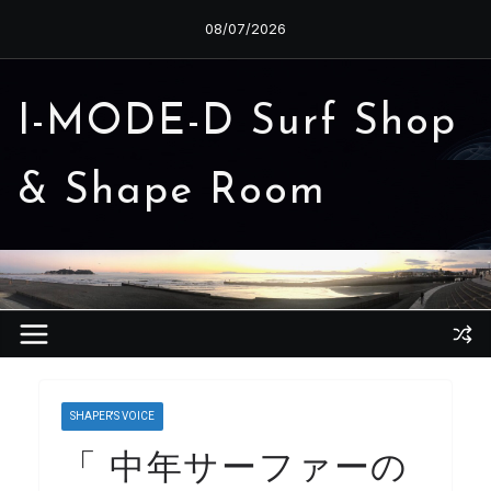
コ
08/07/2026
ン
テ
ン
I-MODE-D Surf Shop
ツ
へ
& Shape Room
ス
キ
ッ
プ
SHAPER'S VOICE
「 中年サーファーの