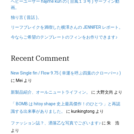
ヘビーユーザー hajime kun の ( 台風１３号 ) サーフィン動
画。
独り言 ( 昔話 )。
リーフブレイクを満喫した横澤さんの JENNIFER レポート。
今ならご希望のテンプレートのフィンをお作りできます♪
Recent Comment
New Single fin / Flow 9.75 ( 幸運を呼ぶ四葉のクローバー♪ )
に
Mei
より
新製品紹介、オールニュートライフィン。
に
大野文尚
より
「 BOMB は hitoy shape 史上最高傑作！のひとつ 」と再認
識する出来事がありました。
に
kurikingtong
より
ファッション誌？、洒落乙な写真でございます♪
に
朱 浩
より